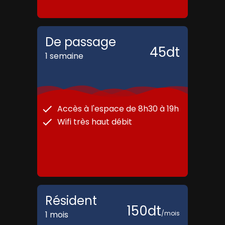
De passage
45
dt
1 semaine
Accès à l'espace de 8h30 à 19h
Wifi très haut débit
Résident
150
dt
1 mois
/
mois