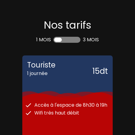
Nos tarifs
1 MOIS
3 MOIS
Touriste
15
dt
1 journée
Accès à l'espace de 8h30 à 19h
Wifi très haut débit